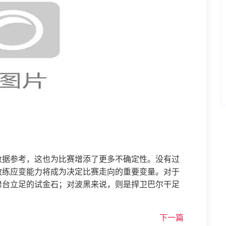
数据参考，这也为比赛增添了更多不确定性。没有过
教练应变能力将成为决定比赛走向的重要变量。对于
舞台立足的试金石；对波黑来说，则是捍卫巴尔干足
下一篇