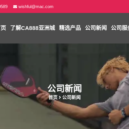
0589
wishful@mac.com
首页
了解
CA888亚洲城
精选产品
公司新闻
公司服
公司新闻
首页
公司新闻