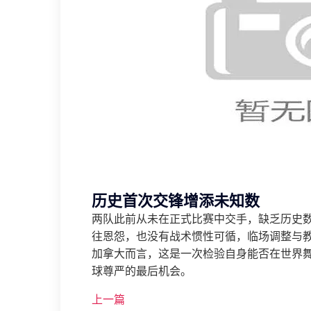
历史首次交锋增添未知数
两队此前从未在正式比赛中交手，缺乏历史
往恩怨，也没有战术惯性可循，临场调整与
加拿大而言，这是一次检验自身能否在世界
球尊严的最后机会。
上一篇