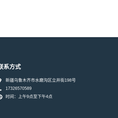
联系方式
新疆乌鲁木齐市水磨沟区立井街198号
17326570589
时间：上午9点至下午4点