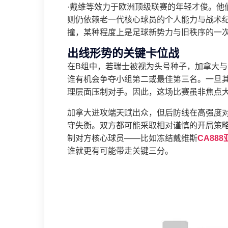
·戴维等效力于欧洲顶级联赛的年轻才俊。他
则仍依赖老一代核心球员的个人能力与战术
撞，某种程度上是足球新势力与旧秩序的一
出线形势的关键卡位战
在B组中，若瑞士被视为头号种子，加拿大
谁有机会争夺小组第二或最佳第三名。一旦
理层面压制对手。因此，这场比赛虽非焦点大
加拿大进攻端天赋出众，但后防线在高强度
守失衡。双方都可能采取相对谨慎的开局策
制对方核心球员——比如冻结戴维斯
CA88
谁就更有可能带走关键三分。