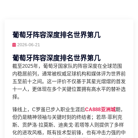
葡萄牙阵容深度排名世界第几
2026-06-21
葡萄牙阵容深度排名世界第几
截至2025年，葡萄牙国家队的阵容深度在全球范围
内稳居前列，通常被权威足球机构和媒体评为世界前
五至前十之间。这一评价不仅基于其星光熠熠的首发
十一人，更体现在多个关键位置拥有高水平的替补选
择。
锋线上，C罗虽已步入职业生涯后
CA888亚洲城
期，
但仍是精神领袖与关键时刻的终结者；若昂·菲利克
斯、贡萨洛·拉莫斯、迪奥戈·若塔等人则提供了多样
化的进攻风格，既有技术型前锋，也有冲击力强的中