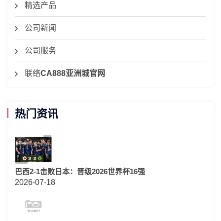
精选产品
公司新闻
公司服务
联络
CA888亚洲城官网
热门资讯
巴西2-1击败日本：晋级2026世界杯16强
2026-07-18