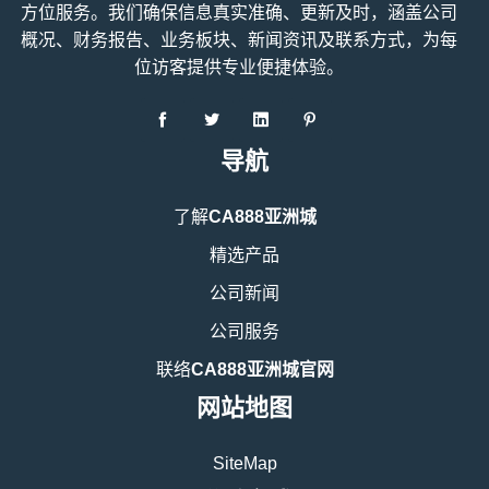
方位服务。我们确保信息真实准确、更新及时，涵盖公司
概况、财务报告、业务板块、新闻资讯及联系方式，为每
位访客提供专业便捷体验。
导航
了解
CA888亚洲城
精选产品
公司新闻
公司服务
联络
CA888亚洲城官网
网站地图
SiteMap