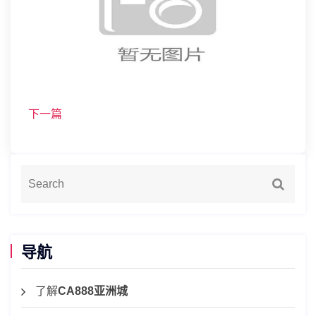
下一篇
导航
了解
CA888亚洲城