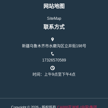
网站地图
SiteMap
联系方式
新疆乌鲁木齐市水磨沟区立井街198号
17326570589
时间：上午9点至下午4点
Copyright © 2026 - 版权所有
CA888亚洲城·(中国)集团