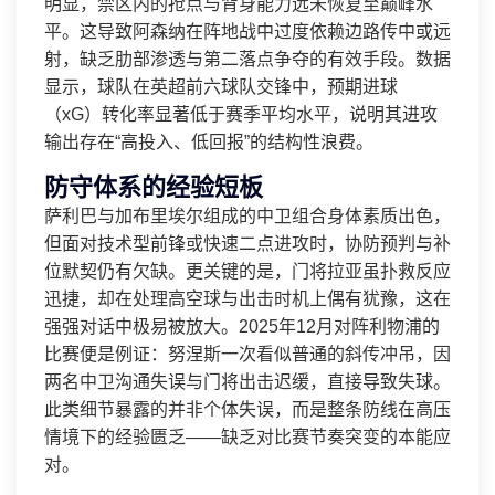
明显，禁区内的抢点与背身能力远未恢复至巅峰水
平。这导致阿森纳在阵地战中过度依赖边路传中或远
射，缺乏肋部渗透与第二落点争夺的有效手段。数据
显示，球队在英超前六球队交锋中，预期进球
（xG）转化率显著低于赛季平均水平，说明其进攻
输出存在“高投入、低回报”的结构性浪费。
防守体系的经验短板
萨利巴与加布里埃尔组成的中卫组合身体素质出色，
但面对技术型前锋或快速二点进攻时，协防预判与补
位默契仍有欠缺。更关键的是，门将拉亚虽扑救反应
迅捷，却在处理高空球与出击时机上偶有犹豫，这在
强强对话中极易被放大。2025年12月对阵利物浦的
比赛便是例证：努涅斯一次看似普通的斜传冲吊，因
两名中卫沟通失误与门将出击迟缓，直接导致失球。
此类细节暴露的并非个体失误，而是整条防线在高压
情境下的经验匮乏——缺乏对比赛节奏突变的本能应
对。