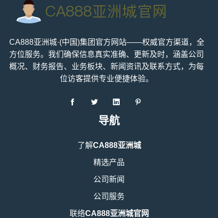
CA888亚洲城·(中国)集团官方网站——权威官方渠道，全
方位服务。我们确保信息真实准确、更新及时，涵盖公司
概况、财务报告、业务板块、新闻资讯及联系方式，为每
位访客提供专业便捷体验。
导航
了解
CA888亚洲城
精选产品
公司新闻
公司服务
联络
CA888亚洲城官网