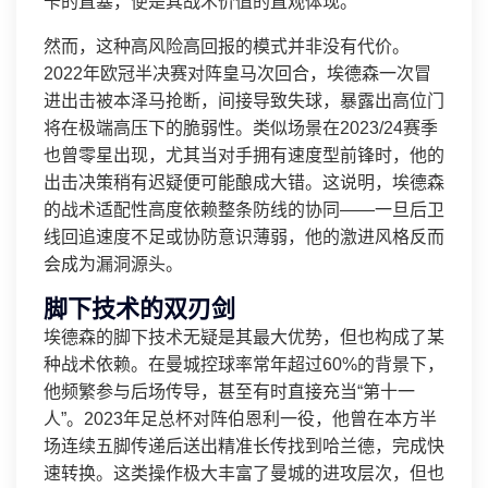
卡的直塞，便是其战术价值的直观体现。
然而，这种高风险高回报的模式并非没有代价。
2022年欧冠半决赛对阵皇马次回合，埃德森一次冒
进出击被本泽马抢断，间接导致失球，暴露出高位门
将在极端高压下的脆弱性。类似场景在2023/24赛季
也曾零星出现，尤其当对手拥有速度型前锋时，他的
出击决策稍有迟疑便可能酿成大错。这说明，埃德森
的战术适配性高度依赖整条防线的协同——一旦后卫
线回追速度不足或协防意识薄弱，他的激进风格反而
会成为漏洞源头。
脚下技术的双刃剑
埃德森的脚下技术无疑是其最大优势，但也构成了某
种战术依赖。在曼城控球率常年超过60%的背景下，
他频繁参与后场传导，甚至有时直接充当“第十一
人”。2023年足总杯对阵伯恩利一役，他曾在本方半
场连续五脚传递后送出精准长传找到哈兰德，完成快
速转换。这类操作极大丰富了曼城的进攻层次，但也