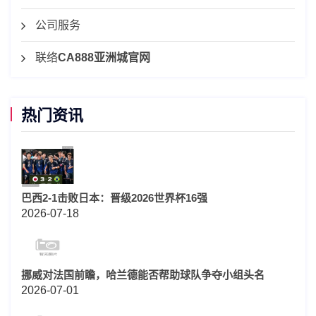
公司服务
联络
CA888亚洲城官网
热门资讯
巴西2-1击败日本：晋级2026世界杯16强
2026-07-18
挪威对法国前瞻，哈兰德能否帮助球队争夺小组头名
2026-07-01