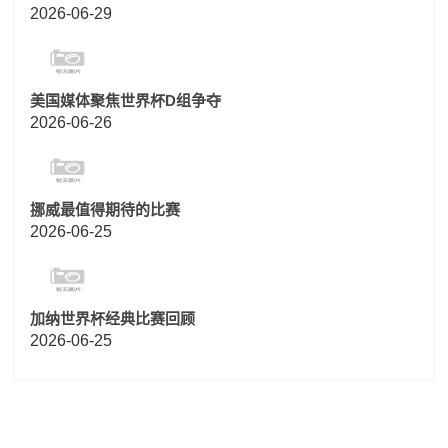
2026-06-29
美国媒体聚焦世界杯D组争夺
2026-06-26
挪威最值得期待的比赛
2026-06-25
加纳世界杯经典比赛回顾
2026-06-25