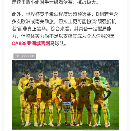
连续击败小组对手晋级淘汰赛，挑战极大。
此外，世界杯竞争激烈程度远超预选赛，D组若包含
多支欧洲或南美劲旅，巴拉圭更可能扮演“顽强抵抗
者”而非真正黑马。综合来看，其具备一定搅局能
力，但整体实力尚不足以支撑其成为令人信服的黑
CA888亚洲城官网
马球队。