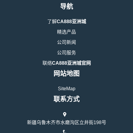
导航
了解
CA888亚洲城
精选产品
公司新闻
公司服务
联络
CA888亚洲城官网
网站地图
SiteMap
联系方式
新疆乌鲁木齐市水磨沟区立井街198号