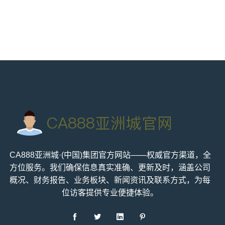
CA888亚洲城·(中国)集团官方网站——权威官方渠道，全
方位服务。我们确保信息真实准确、更新及时，涵盖公司
概况、财务报告、业务板块、新闻资讯及联系方式，为每
位访客提供专业便捷体验。