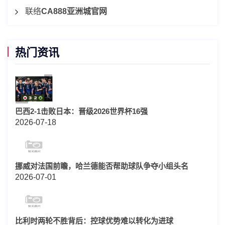
联络
CA888亚洲城官网
热门资讯
巴西2-1击败日本：晋级2026世界杯16强
2026-07-18
挪威对法国前瞻，哈兰德能否帮助球队争夺小组头名
2026-07-01
比利时两轮不胜背后：控球优势难以转化为进球