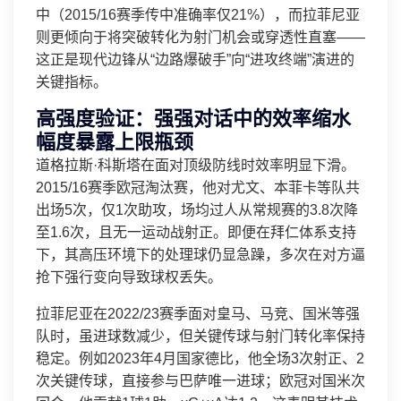
中（2015/16赛季传中准确率仅21%），而拉菲尼亚
则更倾向于将突破转化为射门机会或穿透性直塞——
这正是现代边锋从“边路爆破手”向“进攻终端”演进的
关键指标。
高强度验证：强强对话中的效率缩水
幅度暴露上限瓶颈
道格拉斯·科斯塔在面对顶级防线时效率明显下滑。
2015/16赛季欧冠淘汰赛，他对尤文、本菲卡等队共
出场5次，仅1次助攻，场均过人从常规赛的3.8次降
至1.6次，且无一运动战射正。即便在拜仁体系支持
下，其高压环境下的处理球仍显急躁，多次在对方逼
抢下强行变向导致球权丢失。
拉菲尼亚在2022/23赛季面对皇马、马竞、国米等强
队时，虽进球数减少，但关键传球与射门转化率保持
稳定。例如2023年4月国家德比，他全场3次射正、2
次关键传球，直接参与巴萨唯一进球；欧冠对国米次