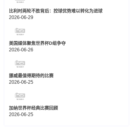
比利时两轮不胜背后：控球优势难以转化为进球
2026-06-29
美国媒体聚焦世界杯D组争夺
2026-06-26
挪威最值得期待的比赛
2026-06-25
加纳世界杯经典比赛回顾
2026-06-25