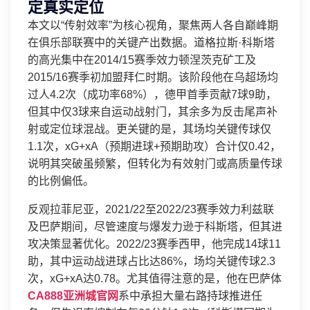
定真实定位
本文以“传射效率”为核心视角，聚焦两人各自巅峰期
在俱乐部联赛中的关键产出数据。道格拉斯·科斯塔
的高光集中在2014/15赛季效力顿涅茨克矿工及
2015/16赛季初加盟拜仁时期。该阶段他在乌超场均
过人4.2次（成功率68%），德甲首季贡献7球9助，
但其中仅3球来自运动战射门，其余多为反击尾声补
射或定位球混战。更关键的是，其场均关键传球仅
1.1次，xG+xA（预期进球+预期助攻）合计仅0.42，
说明其突破虽频繁，但转化为有效射门或高质量传球
的比例偏低。
反观拉菲尼亚，2021/22至2022/23赛季效力利兹联
及巴萨期间，尽管速度与爆发力逊于科斯塔，但其进
攻决策显著优化。2022/23赛季西甲，他完成14球11
助，其中运动战进球占比达86%，场均关键传球2.3
次，xG+xA达0.78。尤其值得注意的是，他在巴萨体
CA888亚洲城官网
系中承担大量右路持球推进任