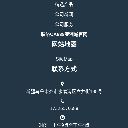
精选产品
公司新闻
公司服务
联络
CA888亚洲城官网
网站地图
SiteMap
联系方式
新疆乌鲁木齐市水磨沟区立井街198号
17326570589
时间：上午9点至下午4点