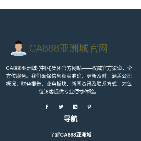
CA888亚洲城·(中国)集团官方网站——权威官方渠道，全
方位服务。我们确保信息真实准确、更新及时，涵盖公司
概况、财务报告、业务板块、新闻资讯及联系方式，为每
位访客提供专业便捷体验。
导航
了解
CA888亚洲城