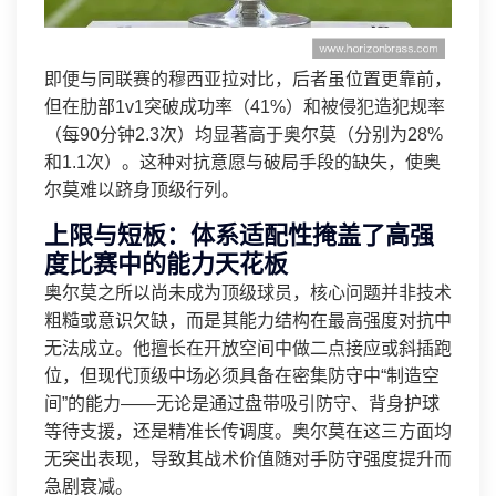
即便与同联赛的穆西亚拉对比，后者虽位置更靠前，
但在肋部1v1突破成功率（41%）和被侵犯造犯规率
（每90分钟2.3次）均显著高于奥尔莫（分别为28%
和1.1次）。这种对抗意愿与破局手段的缺失，使奥
尔莫难以跻身顶级行列。
上限与短板：体系适配性掩盖了高强
度比赛中的能力天花板
奥尔莫之所以尚未成为顶级球员，核心问题并非技术
粗糙或意识欠缺，而是其能力结构在最高强度对抗中
无法成立。他擅长在开放空间中做二点接应或斜插跑
位，但现代顶级中场必须具备在密集防守中“制造空
间”的能力——无论是通过盘带吸引防守、背身护球
等待支援，还是精准长传调度。奥尔莫在这三方面均
无突出表现，导致其战术价值随对手防守强度提升而
急剧衰减。