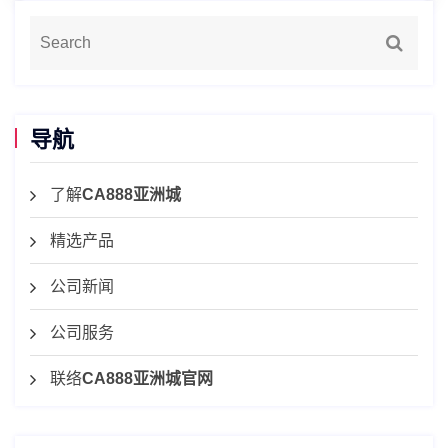
导航
了解
CA888亚洲城
精选产品
公司新闻
公司服务
联络
CA888亚洲城官网