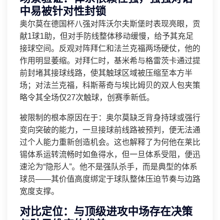
中易被针对性封锁
奥尔莫在德国杯八强对阵沃尔夫斯堡时表现亮眼，贡
献1球1助，但对手防线整体移动缓慢，给予其充足
接球空间。反观对阵拜仁和法兰克福两场硬仗，他的
作用明显萎缩。对拜仁时，基米希与格雷茨卡通过提
前封堵其接球线路，使其触球区域被压缩至本方半
场；对法兰克福，科斯蒂奇与埃比姆贝的双人包夹策
略令其全场仅27次触球，创赛季新低。
被限制的根本原因在于：奥尔莫缺乏背身持球或强行
变向突破的能力，一旦接球前线路被预判，便无法通
过个人能力重新创造机会。这也解释了为何他在莱比
锡体系运转流畅时如鱼得水，但一旦体系受阻，便迅
速沦为“隐形人”。他不是强队杀手，而是典型的体系
球员——其价值高度绑定于球队整体压迫节奏与边路
宽度支撑。
对比定位：与顶级进攻中场存在决策