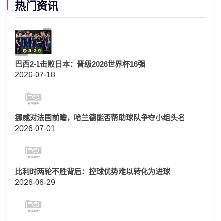
热门资讯
巴西2-1击败日本：晋级2026世界杯16强
2026-07-18
挪威对法国前瞻，哈兰德能否帮助球队争夺小组头名
2026-07-01
比利时两轮不胜背后：控球优势难以转化为进球
2026-06-29