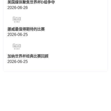
美国媒体聚焦世界杯D组争夺
2026-06-26
挪威最值得期待的比赛
2026-06-25
加纳世界杯经典比赛回顾
2026-06-25