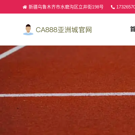
新疆乌鲁木齐市水磨沟区立井街198号
1732657