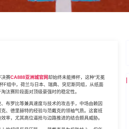
杯决赛
CA888亚洲城官网
却始终未能捧杯，这种“无冕
界杯F组中，荷兰与日本、瑞典、突尼斯同组，从纸面
于淘汰赛阶段面对顶级豪强时的稳定性。
波、布罗比等兼具速度与技术的攻击手，中场由赖因
阿克、德里赫特的经验与范戴克的领袖气质。这套班
换效率，尤其高位逼抢与边路推进的结合颇具威胁。