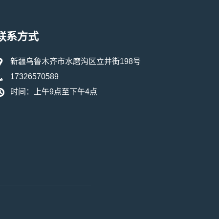
联系方式
新疆乌鲁木齐市水磨沟区立井街198号
17326570589
时间：上午9点至下午4点