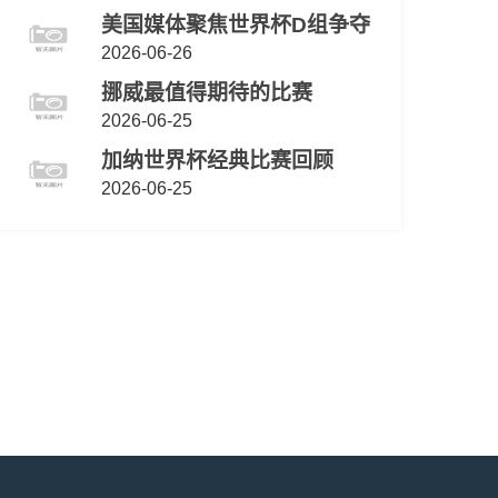
美国媒体聚焦世界杯D组争夺
2026-06-26
挪威最值得期待的比赛
2026-06-25
加纳世界杯经典比赛回顾
2026-06-25