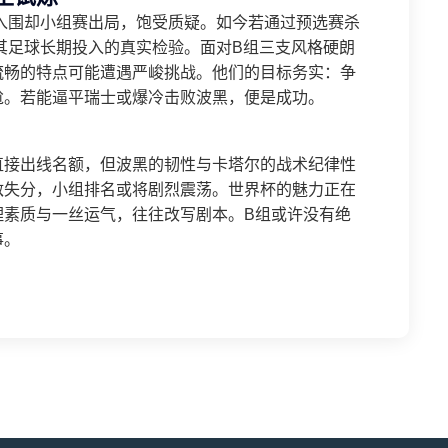
动入围却小组赛出局，饱受质疑。如今若通过预选赛杀
对其足球长期投入的真实检验。面对B组三支风格硬朗
流畅的特点可能遭遇严峻挑战。他们的目标务实：争
尬。若能逼平瑞士或爆冷击败波黑，便是成功。
直接出线名额，但波黑的韧性与卡塔尔的战术纪律性
敌失分，小组排名或将剧烈震荡。世界杯的魅力正在
理素质与一丝运气，往往改写剧本。B组或许没有绝
事。