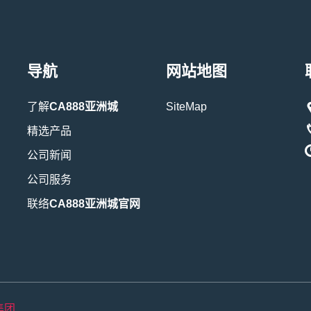
导航
网站地图
了解
CA888亚洲城
SiteMap
精选产品
公司新闻
公司服务
联络
CA888亚洲城官网
集团