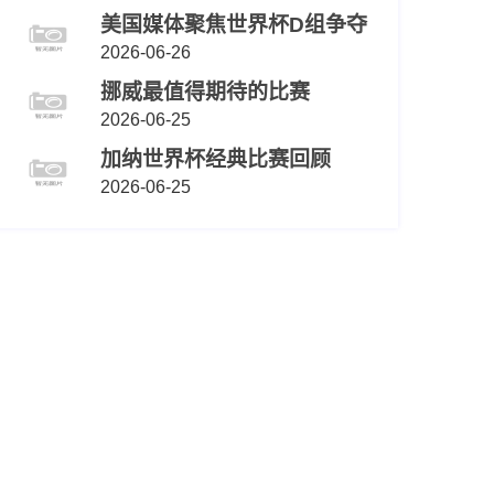
美国媒体聚焦世界杯D组争夺
2026-06-26
挪威最值得期待的比赛
2026-06-25
加纳世界杯经典比赛回顾
2026-06-25