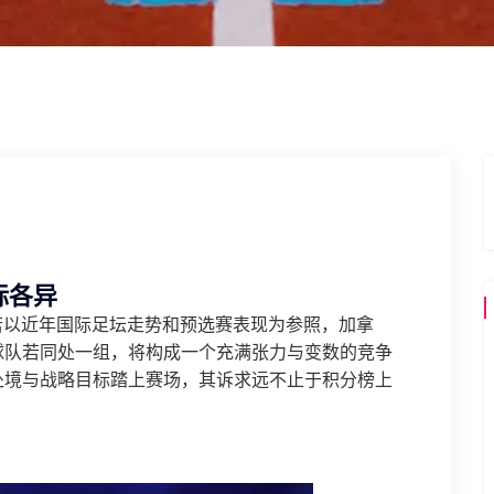
标各异
但若以近年国际足坛走势和预选赛表现为参照，加拿
球队若同处一组，将构成一个充满张力与变数的竞争
处境与战略目标踏上赛场，其诉求远不止于积分榜上