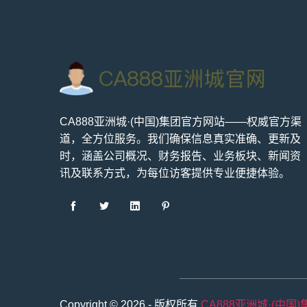
CA888亚洲城·(中国)集团官方网站——权威官方渠
道，全方位服务。我们确保信息真实准确、更新及
时，涵盖公司概况、财务报告、业务板块、新闻资
讯及联系方式，为每位访客提供专业便捷体验。
Copyright © 2026 - 版权所有
CA888亚洲城·(中国)