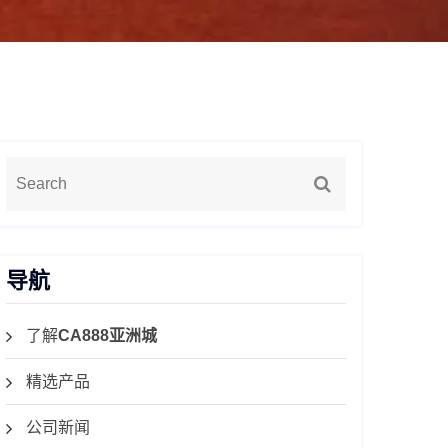
导航
了解
CA888亚洲城
精选产品
公司新闻