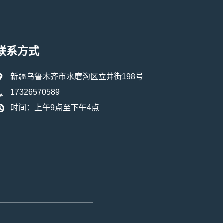
联系方式
新疆乌鲁木齐市水磨沟区立井街198号
17326570589
时间：上午9点至下午4点