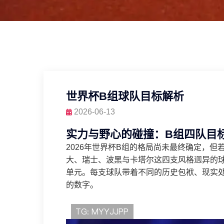
世界杯B组球队目标解析
2026-06-13
实力与野心的碰撞：B组四队目
2026年世界杯B组的格局尚未最终确定，
大、瑞士、波黑与卡塔尔这四支风格迥异的
单元。每支球队带着不同的历史包袱、现实
的数字。