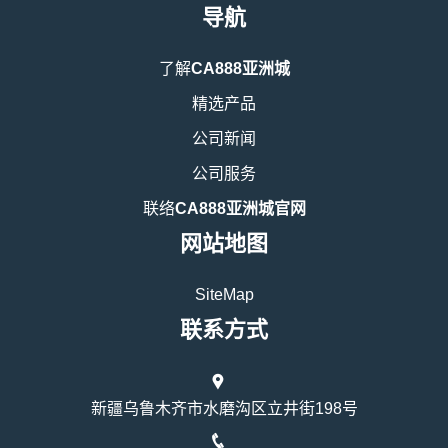
导航
了解
CA888亚洲城
精选产品
公司新闻
公司服务
联络
CA888亚洲城官网
网站地图
SiteMap
联系方式
新疆乌鲁木齐市水磨沟区立井街198号