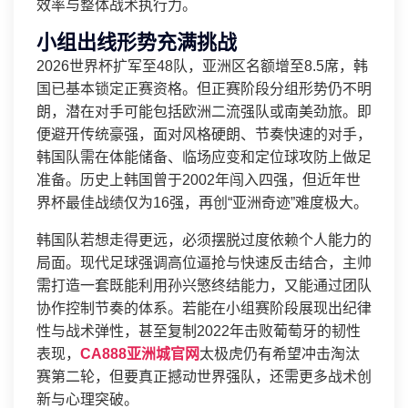
效率与整体战术执行力。
小组出线形势充满挑战
2026世界杯扩军至48队，亚洲区名额增至8.5席，韩
国已基本锁定正赛资格。但正赛阶段分组形势仍不明
朗，潜在对手可能包括欧洲二流强队或南美劲旅。即
便避开传统豪强，面对风格硬朗、节奏快速的对手，
韩国队需在体能储备、临场应变和定位球攻防上做足
准备。历史上韩国曾于2002年闯入四强，但近年世
界杯最佳战绩仅为16强，再创“亚洲奇迹”难度极大。
韩国队若想走得更远，必须摆脱过度依赖个人能力的
局面。现代足球强调高位逼抢与快速反击结合，主帅
需打造一套既能利用孙兴慜终结能力，又能通过团队
协作控制节奏的体系。若能在小组赛阶段展现出纪律
性与战术弹性，甚至复制2022年击败葡萄牙的韧性
表现，
CA888亚洲城官网
太极虎仍有希望冲击淘汰
赛第二轮，但要真正撼动世界强队，还需更多战术创
新与心理突破。