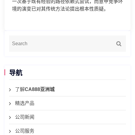
一次基于既有经验的路径依赖式尝试，而意甲竞争环
境的演变已对其传统方法论提出根本性质疑。
导航
了解
CA888亚洲城
精选产品
公司新闻
公司服务