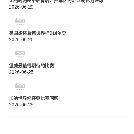
比利时两轮不胜背后：控球优势难以转化为进球
2026-06-29
美国媒体聚焦世界杯D组争夺
2026-06-26
挪威最值得期待的比赛
2026-06-25
加纳世界杯经典比赛回顾
2026-06-25