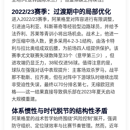
2022/23赛季：过渡期中的局部优化
进入2022/23赛季，阿莱格里对阵容进行有限调整，
引进迪马利亚、科斯蒂奇等经验型边路球员，并给予
法乔利、苏莱等青训小将出场机会。战术上，他进一
步压缩中场人数，更多采用4-2-3-1结构，由洛卡特
利与拉比奥组成双后腰，为前场四人组提供保护。该
赛季尤文联赛失球数降至33个（意甲第三少），但
进攻端仍显乏力，38轮仅进56球。值得注意的是，
球队在强强对话中表现提升：主客场双杀罗马，战平
那不勒斯、拉齐奥，但在对阵中下游球队时继续出现
非受迫性失误，最终以70分排名第七，无缘欧冠资
格——这一结果直接导致俱乐部在2023年夏天启动
大规模重建。
体系惯性与时代脱节的结构性矛盾
阿莱格里的战术哲学始终围绕“风险控制”展开，强调
防守组织、定位球效率与比赛节奏管理。然而，近年