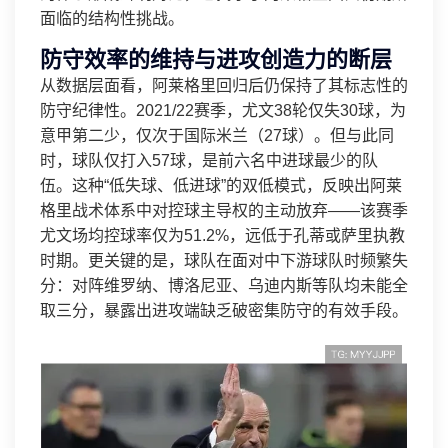
面临的结构性挑战。
防守效率的维持与进攻创造力的断层
从数据层面看，阿莱格里回归后仍保持了其标志性的
防守纪律性。2021/22赛季，尤文38轮仅失30球，为
意甲第二少，仅次于国际米兰（27球）。但与此同
时，球队仅打入57球，是前六名中进球最少的队
伍。这种“低失球、低进球”的双低模式，反映出阿莱
格里战术体系中对控球主导权的主动放弃——该赛季
尤文场均控球率仅为51.2%，远低于孔蒂或萨里执教
时期。更关键的是，球队在面对中下游球队时频繁失
分：对阵维罗纳、博洛尼亚、乌迪内斯等队均未能全
取三分，暴露出进攻端缺乏破密集防守的有效手段。